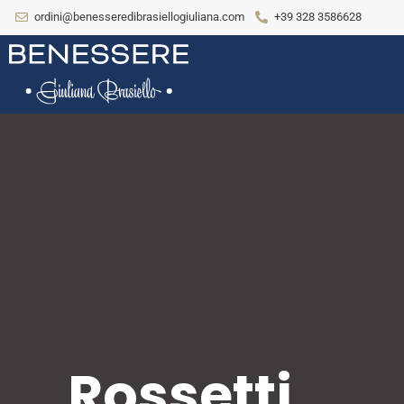
ordini@benesseredibrasiellogiuliana.com
+39 328 3586628
Rossetti