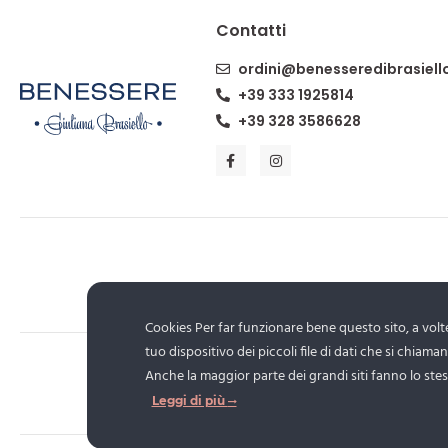
Contatti
ordini@benesseredibrasiell
+39 333 1925814
+39 328 3586628
Cookies Per far funzionare bene questo sito, a volte
tuo dispositivo dei piccoli file di dati che si chiama
Anche la maggior parte dei grandi siti fanno lo stes
Copy
Leggi di più