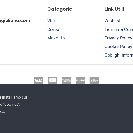
Categorie
Link Utili
ogiuliana.com
Viso
Wishlist
Corpo
Termini e Cond
Make Up
Privacy Policy
Cookie Policy
Obblighi inform
 installiamo sul
no "cookies".
so.
right © 2026 Brasiello Giuliana. All Rights Reserved – P.Iva 043683