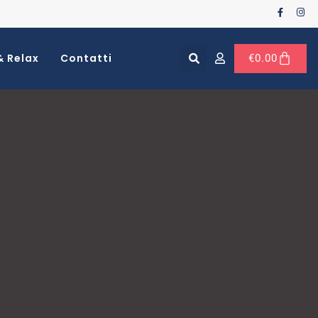
& Relax
Contatti
€
0.00